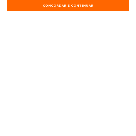
CONCORDAR E CONTINUAR
PARA COMPRAS REALIZADAS NO SITE
PREÇOS EXCLUSIVOS
A BELA TINTAS
INSTITUCIONAL
AJUDA E SUPORTE
ATENDIMENTO
REDES SOCIAIS