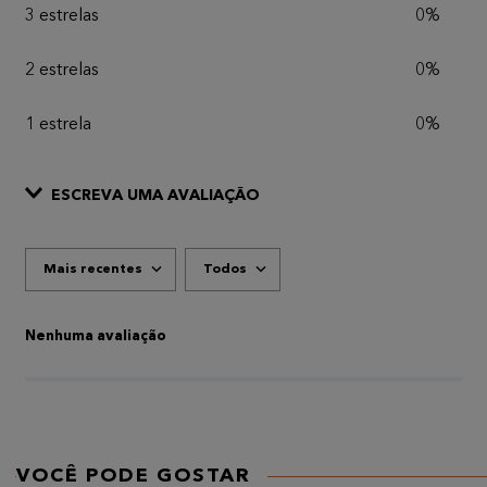
3 estrelas
0%
2 estrelas
0%
1 estrela
0%
ESCREVA UMA AVALIAÇÃO
Mais recentes
Todos
ADICIONAR AVALIAÇÃO
Título
Nenhuma avaliação
AVALIE O PRODUTO DE 1 A 5 ESTRELAS
★
★
★
★
★
Seu nome
VOCÊ PODE GOSTAR