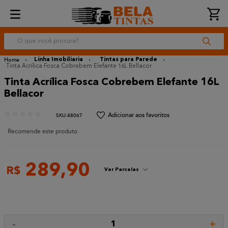
O que você procura?
Linha Imobiliaria
Tintas para Parede
Tinta Acrílica Fosca Cobrebem Elefante 16L Bellacor
Tinta Acrílica Fosca Cobrebem Elefante 16L
Bellacor
☆
☆
☆
☆
☆
:
48067
Recomende este produto
289
,
90
R$
Ver Parcelas
-
+
1