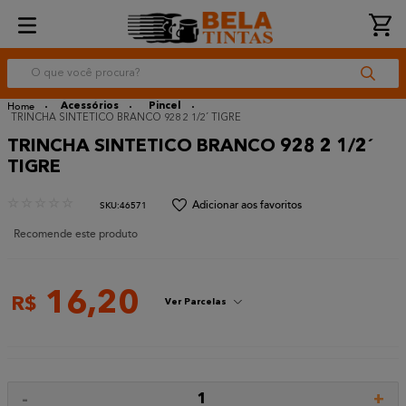
O que você procura?
Acessórios
Pincel
TRINCHA SINTETICO BRANCO 928 2 1/2´ TIGRE
TRINCHA SINTETICO BRANCO 928 2 1/2´
TIGRE
☆
☆
☆
☆
☆
:
46571
Recomende este produto
16
,
20
R$
Ver Parcelas
-
+
1