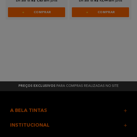
Em até
x
sem juros
Em até
x
sem juros
1
R$
1
,
63
1
R$
53
,
00
COMPRAR
COMPRAR
PARA COMPRAS REALIZADAS NO SITE
PREÇOS EXCLUSIVOS
A BELA TINTAS
INSTITUCIONAL