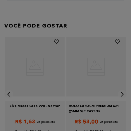
AVALIE O PRODUTO DE 1 A 5 ESTRELAS
★
★
★
★
★
Seu nome
VOCÊ PODE GOSTAR
Endereço de email
Escreva uma avaliação
Lixa Massa Grão 220 - Norton
ROLO LA 23CM PREMIUM 631
Enviar avaliação
25MM S/C CASTOR
R$
1
,
63
R$
53
,
00