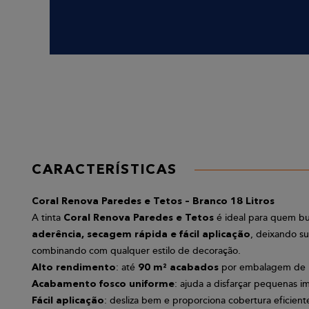
CARACTERÍSTICAS
Coral Renova Paredes e Tetos – Branco 18 Litros
A tinta
é ideal para quem b
Coral Renova Paredes e Tetos
, deixando s
aderência, secagem rápida e fácil aplicação
combinando com qualquer estilo de decoração.
: até
por embalagem de 18
Alto rendimento
90 m² acabados
: ajuda a disfarçar pequenas i
Acabamento fosco uniforme
: desliza bem e proporciona cobertura eficient
Fácil aplicação