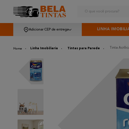
O que você procura?
LINHA IMOBILI
Adicionar CEP de entrega
Tinta Acríli
Linha Imobiliaria
Tintas para Parede