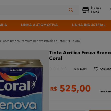
ARIA
LINHA AUTOMOTIVA
LINHA INDUSTRIAL
ca Fosca Branco Premium Renova Paredes e Tetos 16L - Coral
Tinta Acrílica Fosca Bra
Coral
☆
☆
☆
☆
☆
:
46123
525
,
00
R$
Ver Par