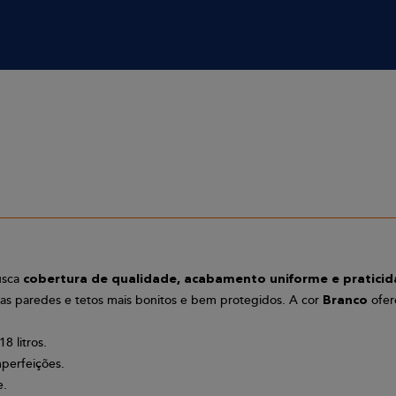
usca
cobertura de qualidade, acabamento uniforme e pratici
uas paredes e tetos mais bonitos e bem protegidos. A cor
ofer
Branco
 litros.
mperfeições.
e.