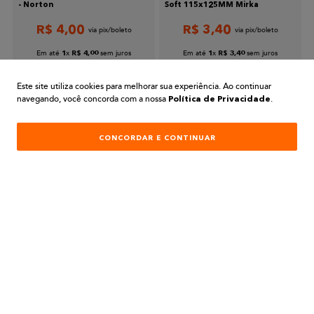
- Norton
Soft 115x125MM Mirka
R$
4
,
00
R$
3
,
40
Enviar avaliação
Em até
x
sem juros
Em até
x
sem juros
1
R$
4
,
00
1
R$
3
,
40
COMPRAR
COMPRAR
Este site utiliza cookies para melhorar sua experiência. Ao continuar
navegando, você concorda com a nossa
.
Política de Privacidade
CONCORDAR E CONTINUAR
PARA COMPRAS REALIZADAS NO SITE
PREÇOS EXCLUSIVOS
A BELA TINTAS
INSTITUCIONAL
AJUDA E SUPORTE