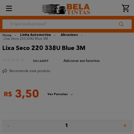
O que você procura?
Linha Automotiva
Abrasivos
Lixa Seco 220 338U Blue 3M
Lixa Seco 220 338U Blue 3M
☆
☆
☆
☆
☆
:
44899
Recomende este produto
3
,
50
R$
Ver Parcelas
-
+
1