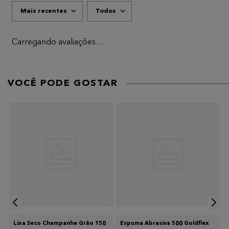
Mais recentes
Todos
ADICIONAR AVALIAÇÃO
Título
Carregando avaliações…
AVALIE O PRODUTO DE 1 A 5 ESTRELAS
★
★
★
★
★
VOCÊ PODE GOSTAR
Seu nome
Endereço de email
Escreva uma avaliação
Lixa Seco Champanhe Grão 150
Espuma Abrasiva 500 Goldflex