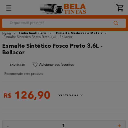
O que você procura?
Linha Imobiliaria
Esmalte Madeiras e Metais
Esmalte Sintético Fosco Preto 3,6L - Bellacor
Esmalte Sintético Fosco Preto 3,6L -
Bellacor
:
44738
Recomende este produto
126
,
90
R$
Ver Parcelas
-
+
1