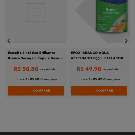
Esmalte Sintético Brilhante
EPOXI BRANCO AGUA
a
Branco Secagem Rápida Base
ACETINADO 800ml BELLACOR
Água 900ml Coral
R$
50
,
80
R$
49
,
90
Em até
x
sem juros
Em até
x
sem juros
1
R$
50
,
80
1
R$
49
,
90
COMPRAR
COMPRAR