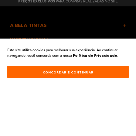
PARA COMPRAS REALIZADAS NO SITE
PREÇOS EXCLUSIVOS
A BELA TINTAS
INSTITUCIONAL
Este site utiliza cookies para melhorar sua experiência. Ao continuar
navegando, você concorda com a nossa
.
AJUDA E SUPORTE
Política de Privacidade
ATENDIMENTO
CONCORDAR E CONTINUAR
REDES SOCIAIS