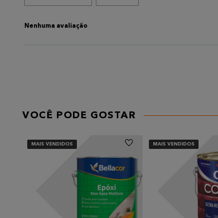
ADICIONAR AVALIAÇÃO
Título
Nenhuma avaliação
AVALIE O PRODUTO DE 1 A 5 ESTRELAS
★
★
★
★
★
Seu nome
VOCÊ PODE GOSTAR
Endereço de email
MAIS VENDIDOS
MAIS VENDIDOS
Escreva uma avaliação