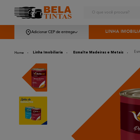
O que você procura?
LINHA IMOBILI
Adicionar CEP de entrega
Esm
Linha Imobiliaria
Esmalte Madeiras e Metais