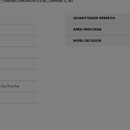
or_Padrão:LARANJA-ES-BC;Demao:3; 80
QUANTIDADE DEMÃOS
AREA INDICADA
NIVEL DE ODOR
 Ou Trincha