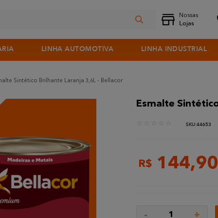
ARIA
LINHA AUTOMOTIVA
LINHA INDUSTRIAL
alte Sintético Brilhante Laranja 3,6L - Bellacor
Esmalte Sintético
☆
☆
☆
☆
☆
:
44653
144
,
90
R$
-
+
1