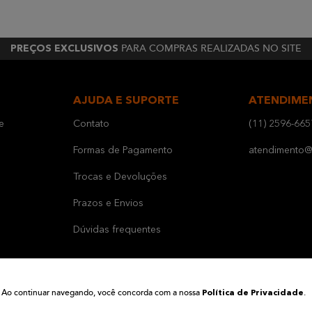
PARA COMPRAS REALIZADAS NO SITE
PREÇOS EXCLUSIVOS
AJUDA E SUPORTE
ATENDIME
e
Contato
(11) 2596-665
Formas de Pagamento
atendimento@b
Trocas e Devoluções
Prazos e Envios
Dúvidas frequentes
ia. Ao continuar navegando, você concorda com a nossa
.
Política de Privacidade