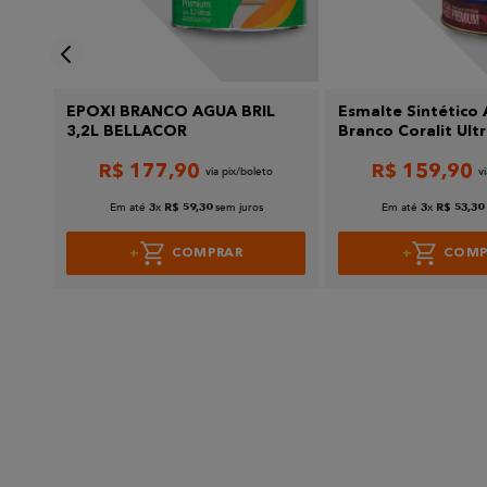
Enviar avaliação
te
EPOXI BRANCO AGUA BRIL
Esmalte Sintético
tra
3,2L BELLACOR
Branco Coralit Ult
Resistência 3,6L Co
R$
177
,
90
R$
159
,
90
Em até
x
sem juros
Em até
x
3
R$
59
,
30
3
R$
53
,
30
COMPRAR
COMP