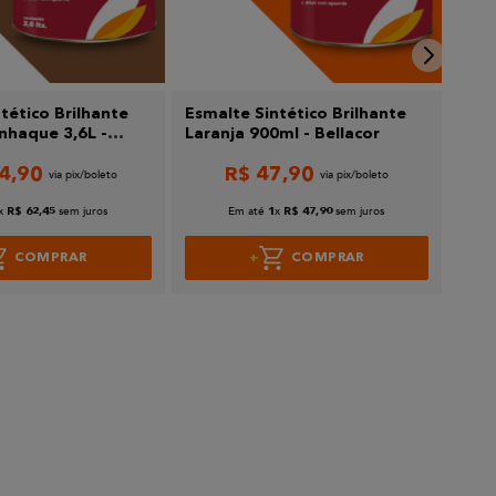
tético Brilhante
Esmalte Sintético Brilhante
Esma
haque 3,6L -
Laranja 900ml - Bellacor
Bran
4
,
90
R$
47
,
90
x
sem juros
Em até
x
sem juros
R$
62
,
45
1
R$
47
,
90
COMPRAR
COMPRAR