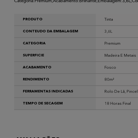
Categoria:Premium;Acabamento:Brilhante;Embalagem:3,6L;C
Tinta
PRODUTO
3,6L
CONTEUDO DA EMBALAGEM
Premium
CATEGORIA
Madeira E Metais
SUPERFICIE
Fosco
ACABAMENTO
80m²
RENDIMENTO
Rolo De Lã, Pincel
FERRAMENTAS INDICADAS
18 Horas Final
TEMPO DE SECAGEM