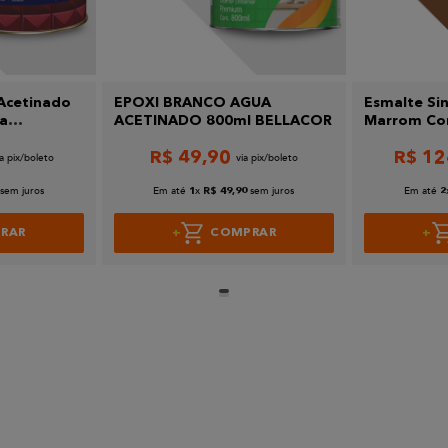
 Acetinado
EPOXI BRANCO AGUA
Esmalte Sin
ra
ACETINADO 800ml BELLACOR
Marrom Con
ral
Bellacor
R$
49
,
90
R$
12
sem juros
Em até
x
sem juros
Em até
1
R$
49
,
90
2
RAR
COMPRAR