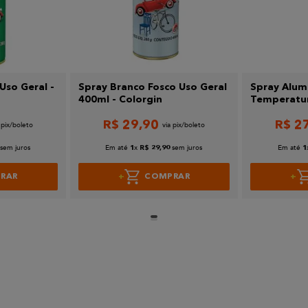
Uso Geral -
Spray Branco Fosco Uso Geral
Spray Alumi
400ml - Colorgin
Temperatur
Refinish
R$
29
,
90
R$
2
sem juros
Em até
x
sem juros
Em até
1
R$
29
,
90
1
RAR
COMPRAR