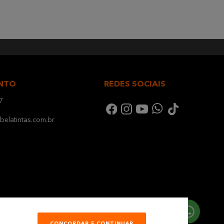
NTO
REDES SOCIAIS
7
elatintas.com.br
CONCORDAR E CONTINUAR