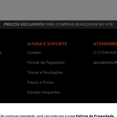
PARA COMPRAS REALIZADAS NO SITE
PREÇOS EXCLUSIVOS
AJUDA E SUPORTE
ATENDIME
e
Contato
(11) 2596-665
Formas de Pagamento
atendimento@b
Trocas e Devoluções
Prazos e Envios
Dúvidas frequentes
ia. Ao continuar navegando, você concorda com a nossa
.
Política de Privacidade