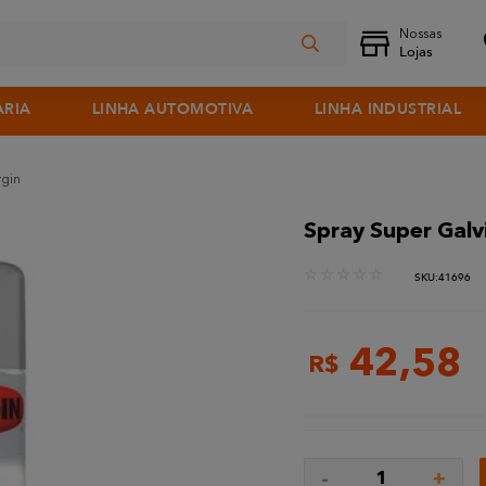
ARIA
LINHA AUTOMOTIVA
LINHA INDUSTRIAL
rgin
Spray Super Galvi
☆
☆
☆
☆
☆
:
41696
42
,
58
R$
-
+
1