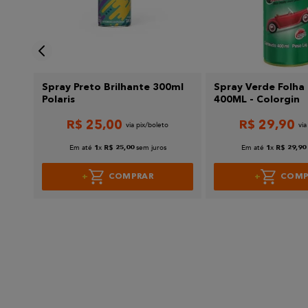
Enviar avaliação
Spray Preto Brilhante 300ml
Spray Verde Folha 
Polaris
400ML - Colorgin
R$
25
,
00
R$
29
,
90
Em até
x
sem juros
Em até
x
1
R$
25
,
00
1
R$
29
,
90
COMPRAR
COMP