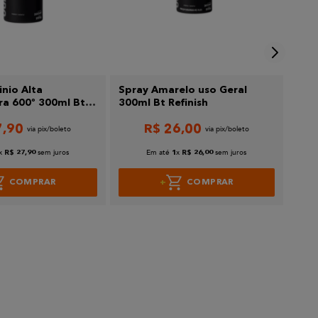
nio Alta
Spray Amarelo uso Geral
Spra
a 600º 300ml Bt
300ml Bt Refinish
300m
7
,
90
R$
26
,
00
x
sem juros
Em até
x
sem juros
R$
27
,
90
1
R$
26
,
00
COMPRAR
COMPRAR