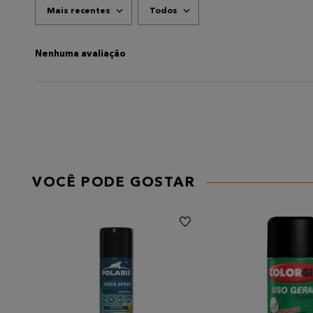
Mais recentes
Todos
ADICIONAR AVALIAÇÃO
Título
Nenhuma avaliação
AVALIE O PRODUTO DE 1 A 5 ESTRELAS
★
★
★
★
★
Seu nome
VOCÊ PODE GOSTAR
Endereço de email
Escreva uma avaliação