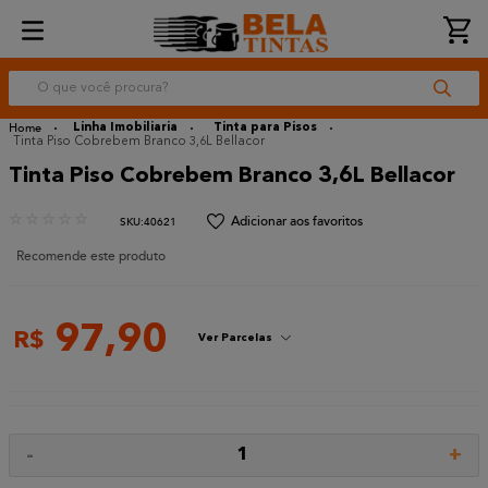
O que você procura?
Linha Imobiliaria
Tinta para Pisos
Tinta Piso Cobrebem Branco 3,6L Bellacor
Tinta Piso Cobrebem Branco 3,6L Bellacor
☆
☆
☆
☆
☆
:
40621
Recomende este produto
97
,
90
R$
Ver Parcelas
-
+
1