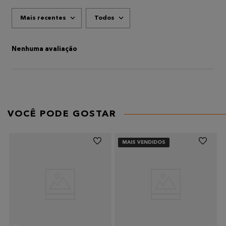
Mais recentes
Todos
ADICIONAR AVALIAÇÃO
Título
Nenhuma avaliação
AVALIE O PRODUTO DE 1 A 5 ESTRELAS
★
★
★
★
★
Seu nome
VOCÊ PODE GOSTAR
Endereço de email
MAIS VENDIDOS
Escreva uma avaliação