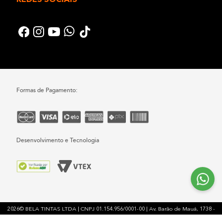
Formas de Pagamento:
Desenvolvimento e Tecnologia
2026© BELA TINTAS LTDA | CNPJ 01.154.956/0001-00 | Av. Barão de Mauá, 1738 -
Vila América - Mauá - SP