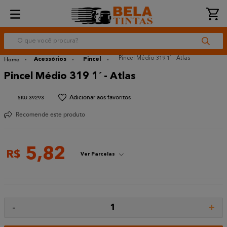
O que você procura?
Pincel Médio 319 1´ - Atlas
Acessórios
Pincel
Pincel Médio 319 1´ - Atlas
:
39293
Recomende este produto
5
,
82
R$
Ver Parcelas
-
+
1