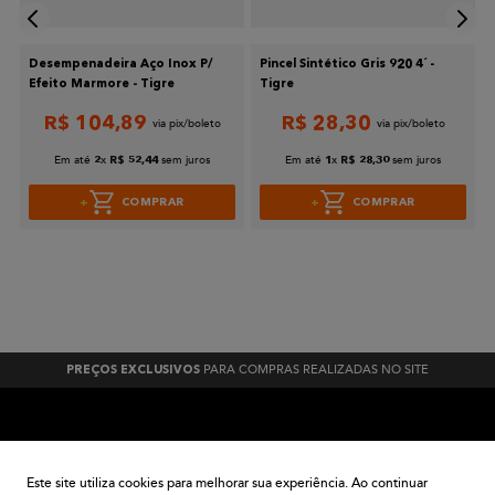
Desempenadeira Aço Inox P/
Pincel Sintético Gris 920 4´ -
Efeito Marmore - Tigre
Tigre
R$
104
,
89
R$
28
,
30
Em até
x
sem juros
Em até
x
sem juros
2
R$
52
,
44
1
R$
28
,
30
COMPRAR
COMPRAR
PARA COMPRAS REALIZADAS NO SITE
PREÇOS EXCLUSIVOS
A BELA TINTAS
Este site utiliza cookies para melhorar sua experiência. Ao continuar