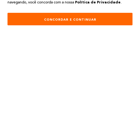
navegando, você concorda com a nossa
.
Política de Privacidade
INSTITUCIONAL
CONCORDAR E CONTINUAR
AJUDA E SUPORTE
ATENDIMENTO
REDES SOCIAIS
Formas de Pagamento:
Desenvolvimento e Tecnologia