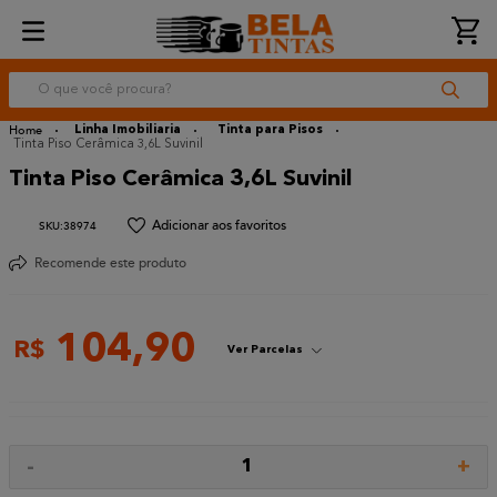
O que você procura?
Linha Imobiliaria
Tinta para Pisos
Tinta Piso Cerâmica 3,6L Suvinil
Tinta Piso Cerâmica 3,6L Suvinil
:
38974
Recomende este produto
104
,
90
R$
Ver Parcelas
-
+
1