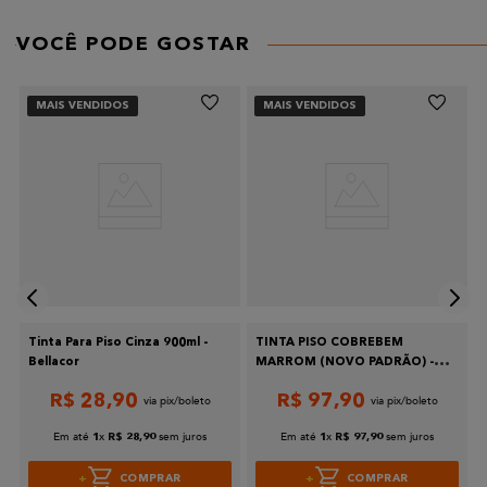
VOCÊ PODE GOSTAR
MAIS VENDIDOS
MAIS VENDIDOS
o
Tinta Para Piso Cinza 900ml -
TINTA PISO COBREBEM
Bellacor
MARROM (NOVO PADRÃO) -
3,6L BELLA COR
R$
28
,
90
R$
97
,
90
Em até
x
sem juros
Em até
x
sem juros
1
R$
28
,
90
1
R$
97
,
90
COMPRAR
COMPRAR