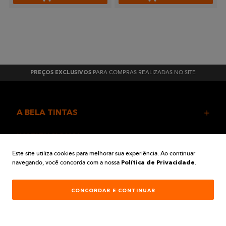
PARA COMPRAS REALIZADAS NO SITE
PREÇOS EXCLUSIVOS
A BELA TINTAS
INSTITUCIONAL
Este site utiliza cookies para melhorar sua experiência. Ao continuar
navegando, você concorda com a nossa
.
AJUDA E SUPORTE
Política de Privacidade
ATENDIMENTO
CONCORDAR E CONTINUAR
REDES SOCIAIS