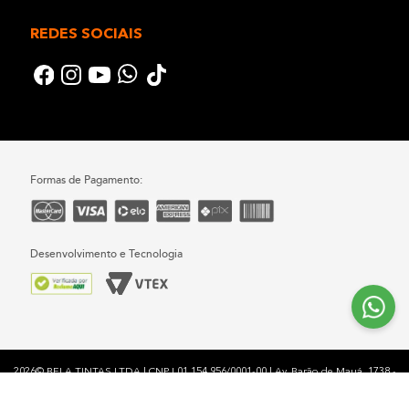
REDES SOCIAIS
Formas de Pagamento:
Desenvolvimento e Tecnologia
2026© BELA TINTAS LTDA | CNPJ 01.154.956/0001-00 | Av. Barão de Mauá, 1738 -
Vila América - Mauá - SP