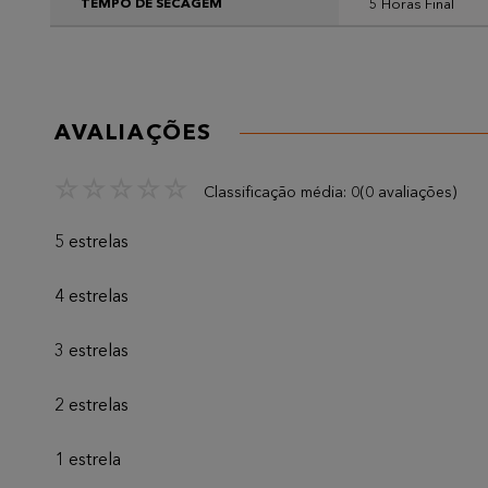
5 Horas Final
TEMPO DE SECAGEM
AVALIAÇÕES
☆
☆
☆
☆
☆
Classificação média: 0
(0 avaliações)
5 estrelas
4 estrelas
3 estrelas
2 estrelas
1 estrela