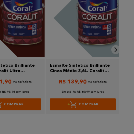
tético Brilhante
Esmalte Sintético Brilhante
Esma
lit Ultra
Cinza Médio 3,6L. Coralit
Verd
 3,6L Coral
Ultra Resistência Coral
1
,
90
R$
139
,
90
x
sem juros
Em até
x
sem juros
R$
53
,
96
2
R$
69
,
95
COMPRAR
COMPRAR