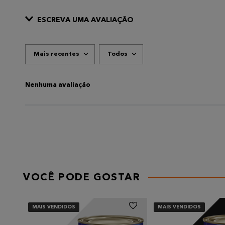
ESCREVA UMA AVALIAÇÃO
Mais recentes
Todos
ADICIONAR AVALIAÇÃO
Título
Nenhuma avaliação
AVALIE O PRODUTO DE 1 A 5 ESTRELAS
★
★
★
★
★
Seu nome
VOCÊ PODE GOSTAR
Endereço de email
MAIS VENDIDOS
MAIS VENDIDOS
Escreva uma avaliação