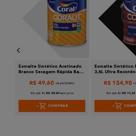
Enviar avaliação
t 900ml Coral
Esmalte Sintético Acetinado
Esmalte Sintético 
Branco Secagem Rápida Base
3,6L Ultra Resistên
Água 900ml Coral
R$
49
,
60
R$
154
,
90
Em até
x
sem juros
Em até
x
1
R$
49
,
60
3
R$
51
,
63
COMPRAR
COMP