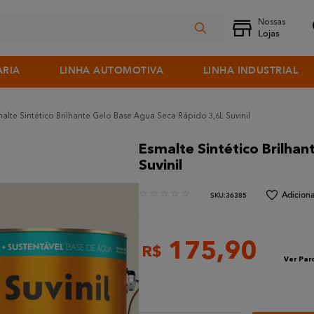
ARIA
LINHA AUTOMOTIVA
LINHA INDUSTRIAL
alte Sintético Brilhante Gelo Base Agua Seca Rápido 3,6L Suvinil
Esmalte Sintético Brilha
Suvinil
☆
☆
☆
☆
☆
:
36385
175
,
90
R$
Ver Par