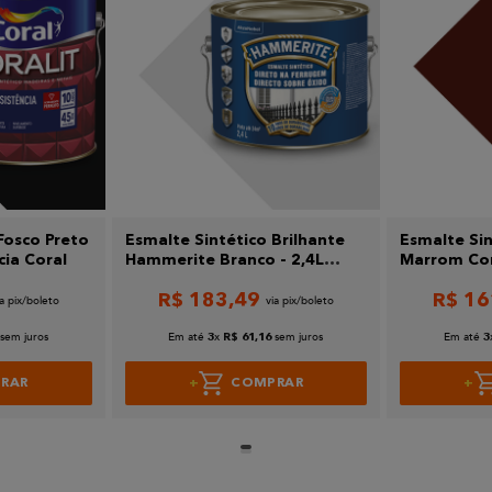
Fosco Preto
Esmalte Sintético Brilhante
Esmalte Sin
cia Coral
Hammerite Branco - 2,4L
Marrom Cora
Coral
Resistência
R$
183
,
49
R$
16
sem juros
Em até
x
sem juros
Em até
3
R$
61
,
16
3
RAR
COMPRAR