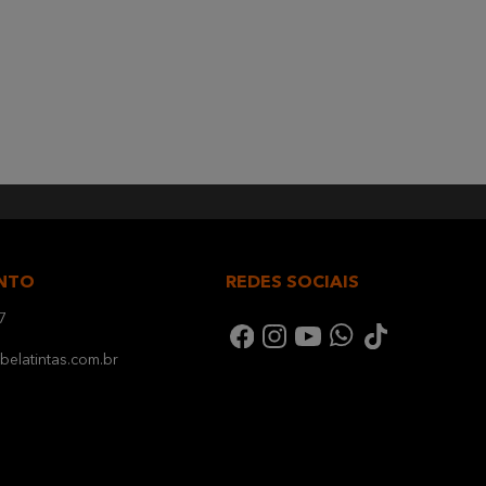
NTO
REDES SOCIAIS
7
elatintas.com.br