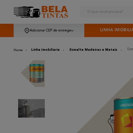
O que você procura?
LINHA IMOBILI
Adicionar CEP de entrega
Esm
Linha Imobiliaria
Esmalte Madeiras e Metais