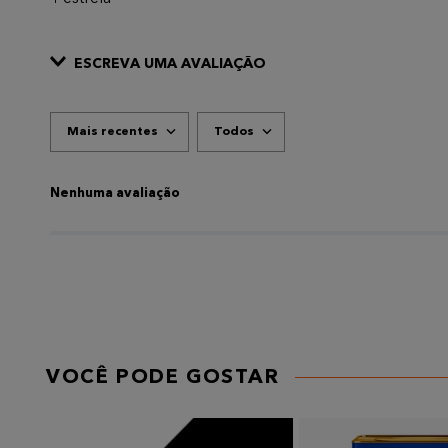
ESCREVA UMA AVALIAÇÃO
Mais recentes
Todos
ADICIONAR AVALIAÇÃO
Título
Nenhuma avaliação
AVALIE O PRODUTO DE 1 A 5 ESTRELAS
★
★
★
★
★
Seu nome
VOCÊ PODE GOSTAR
Endereço de email