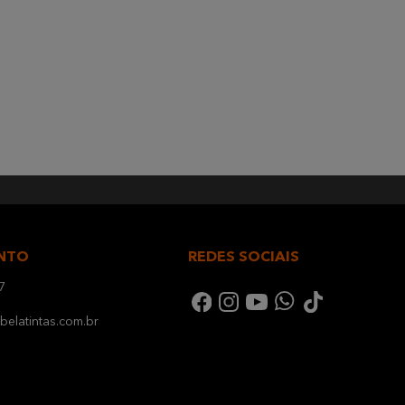
NTO
REDES SOCIAIS
7
elatintas.com.br