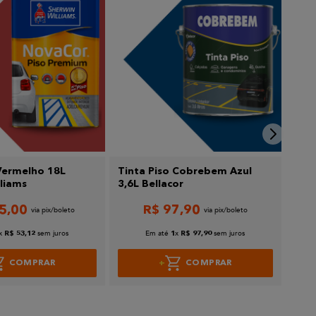
 Vermelho 18L
Tinta Piso Cobrebem Azul
Tin
liams
3,6L Bellacor
3,6L
5
,
00
R$
97
,
90
x
sem juros
Em até
x
sem juros
R$
53
,
12
1
R$
97
,
90
COMPRAR
COMPRAR