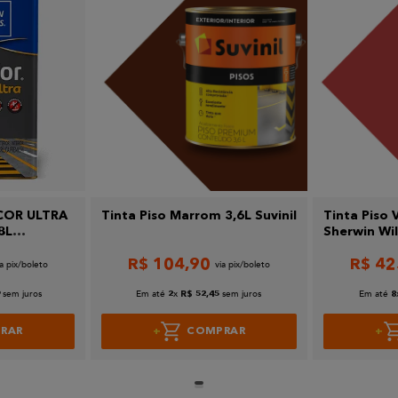
COR ULTRA
Tinta Piso Marrom 3,6L Suvinil
Tinta Piso
8L
Sherwin Wil
S
R$
104
,
90
R$
42
sem juros
Em até
x
sem juros
Em até
9
2
R$
52
,
45
8
RAR
COMPRAR