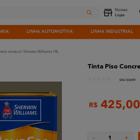
ARIA
LINHA AUTOMOTIVA
LINHA INDUSTRIAL
reto novacor Sherwin Williams 18L.
Tinta Piso Concr
☆
☆
☆
☆
☆
:
33659
425
,
00
R$
-
+
1