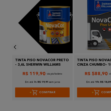
Escreva uma avaliação
Enviar avaliação
TINTA PISO NOVACOR PRETO
TINTA PISO NOVA
- 3,6L SHERWIN WILLIAMS
CINZA CHUMBO- 1
SHERWIN WILLIAM
R$
119
,
90
R$
588
,
90
Em até
x
sem juros
Em até
x
2
R$
59
,
95
10
R$
58
,
8
COMPRAR
COMP