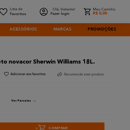
Olá, Visitante!
Meu Carrinho
Fazer login
R$
0
,
00
ACESSÓRIOS
MARCAS
PROMOÇÕES
eto novacor Sherwin Williams 18L.
Recomende este produto
Ver Parcelas
+
COMPRAR