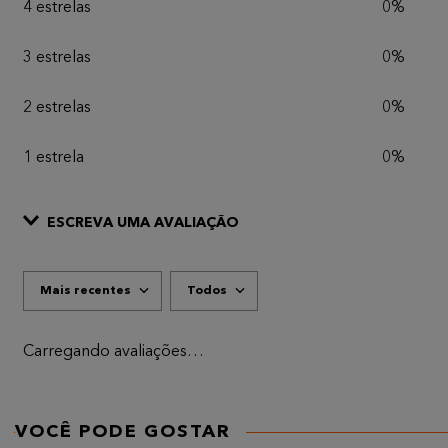
4 estrelas
0%
3 estrelas
0%
2 estrelas
0%
1 estrela
0%
ESCREVA UMA AVALIAÇÃO
Mais recentes
Todos
ADICIONAR AVALIAÇÃO
Título
Carregando avaliações…
AVALIE O PRODUTO DE 1 A 5 ESTRELAS
★
★
★
★
★
VOCÊ PODE GOSTAR