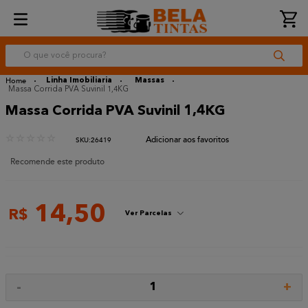
O que você procura?
Linha Imobiliaria
Massas
Massa Corrida PVA Suvinil 1,4KG
Massa Corrida PVA Suvinil 1,4KG
☆
☆
☆
☆
☆
:
26419
Recomende este produto
14
,
50
R$
Ver Parcelas
-
+
1