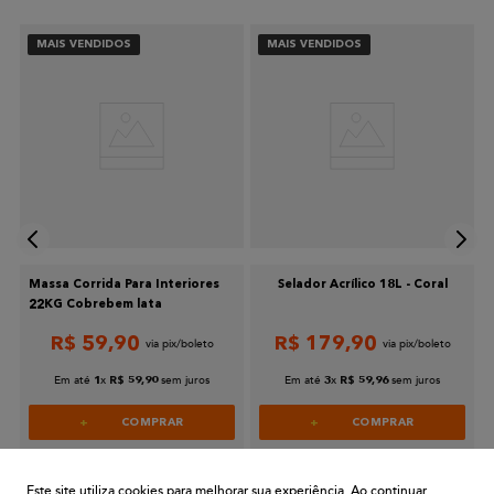
Seu nome
MAIS VENDIDOS
MAIS VENDIDOS
Endereço de email
Escreva uma avaliação
Massa Corrida Para Interiores
Selador Acrílico 18L - Coral
22KG Cobrebem lata
R$
59
,
90
R$
179
,
90
Enviar avaliação
Em até
x
sem juros
Em até
x
sem juros
1
R$
59
,
90
3
R$
59
,
96
COMPRAR
COMPRAR
Este site utiliza cookies para melhorar sua experiência. Ao continuar