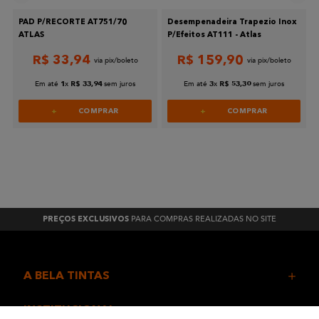
PAD P/RECORTE AT751/70
Desempenadeira Trapezio Inox
ATLAS
P/Efeitos AT111 - Atlas
R$
33
,
94
R$
159
,
90
Em até
x
sem juros
Em até
x
sem juros
1
R$
33
,
94
3
R$
53
,
30
COMPRAR
COMPRAR
PARA COMPRAS REALIZADAS NO SITE
PREÇOS EXCLUSIVOS
A BELA TINTAS
INSTITUCIONAL