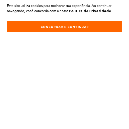
Este site utiliza cookies para melhorar sua experiência. Ao continuar
navegando, você concorda com a nossa
.
AJUDA E SUPORTE
Política de Privacidade
ATENDIMENTO
CONCORDAR E CONTINUAR
REDES SOCIAIS
Formas de Pagamento:
Desenvolvimento e Tecnologia