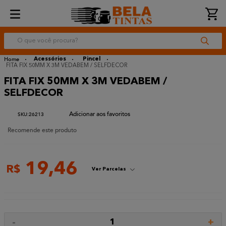
O que você procura?
Acessórios
Pincel
FITA FIX 50MM X 3M VEDABEM / SELFDECOR
FITA FIX 50MM X 3M VEDABEM /
SELFDECOR
:
26213
Recomende este produto
19
,
46
R$
Ver Parcelas
-
+
1