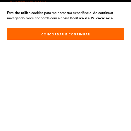
INSTITUCIONAL
Este site utiliza cookies para melhorar sua experiência. Ao continuar
navegando, você concorda com a nossa
.
AJUDA E SUPORTE
Política de Privacidade
ATENDIMENTO
CONCORDAR E CONTINUAR
REDES SOCIAIS
Formas de Pagamento:
Desenvolvimento e Tecnologia