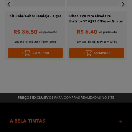
Kit Rolo/Cabo/Bandeja - Tigre
Disco 120 Para Lixadeira
Elétrica 9° A275 C/Furos Norton
R$
36
,
50
R$
6
,
40
Em até
x
sem juros
Em até
x
sem juros
1
R$
36
,
50
1
R$
6
,
40
COMPRAR
COMPRAR
PARA COMPRAS REALIZADAS NO SITE
PREÇOS EXCLUSIVOS
A BELA TINTAS