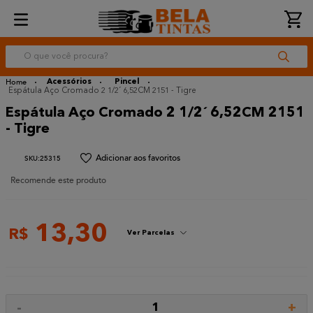
O que você procura?
Acessórios
Pincel
Espátula Aço Cromado 2 1/2´ 6,52CM 2151 - Tigre
Espátula Aço Cromado 2 1/2´ 6,52CM 2151
- Tigre
:
25315
Recomende este produto
13
,
30
R$
Ver Parcelas
-
+
1