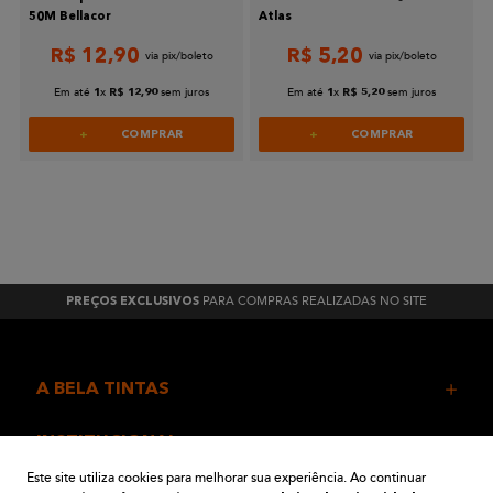
50M Bellacor
Atlas
R$
12
,
90
R$
5
,
20
Em até
x
sem juros
Em até
x
sem juros
1
R$
12
,
90
1
R$
5
,
20
COMPRAR
COMPRAR
PARA COMPRAS REALIZADAS NO SITE
PREÇOS EXCLUSIVOS
A BELA TINTAS
INSTITUCIONAL
Este site utiliza cookies para melhorar sua experiência. Ao continuar