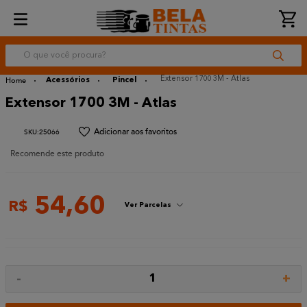
O que você procura?
Extensor 1700 3M - Atlas
Acessórios
Pincel
Extensor 1700 3M - Atlas
:
25066
Recomende este produto
54
,
60
R$
Ver Parcelas
-
+
1