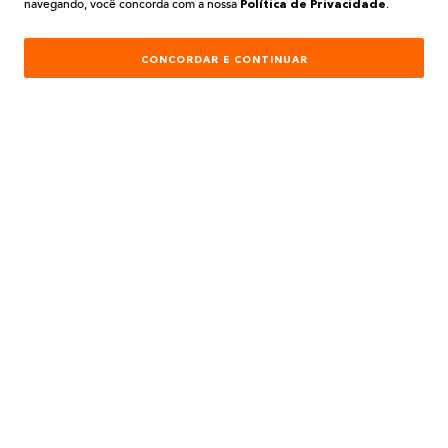
navegando, você concorda com a nossa
.
AJUDA E SUPORTE
Política de Privacidade
ATENDIMENTO
CONCORDAR E CONTINUAR
REDES SOCIAIS
Formas de Pagamento:
Desenvolvimento e Tecnologia