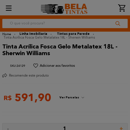
O que você procura?
Linha Imobiliaria
Tintas para Parede
Tinta Acrílica Fosca Gelo Metalatex 18L - Sherwin Williams
Tinta Acrílica Fosca Gelo Metalatex 18L -
Sherwin Williams
:
24129
Recomende este produto
591
,
90
R$
Ver Parcelas
-
+
1