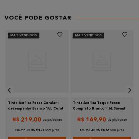
VOCÊ PODE GOSTAR
MAIS VENDIDOS
MAIS VENDIDOS
Tinta Acrílica Fosca Coralar +
Tinta Acrilica Toque Fosco
desempenho Branco 18L Coral
Completo Branco 3,6L Suvinil
R$
219
,
00
R$
169
,
90
Em até
x
sem juros
Em até
x
sem juros
4
R$
54
,
75
3
R$
56
,
63