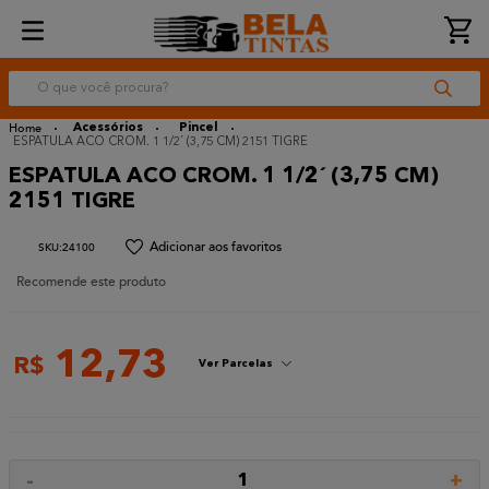
O que você procura?
Acessórios
Pincel
ESPATULA ACO CROM. 1 1/2´ (3,75 CM) 2151 TIGRE
ESPATULA ACO CROM. 1 1/2´ (3,75 CM)
2151 TIGRE
:
24100
Recomende este produto
12
,
73
R$
Ver Parcelas
-
+
1