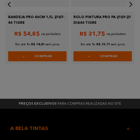
BANDEJA PRO 46CM 1,5L 2307-
ROLO PINTURA PRO PA 2109-23
46 TIGRE
DIA46 TIGRE
R$
54
,
85
R$
31
,
75
Em até
x
sem juros
Em até
x
sem juros
1
R$
54
,
85
1
R$
31
,
75
COMPRAR
COMPRAR
PARA COMPRAS REALIZADAS NO SITE
PREÇOS EXCLUSIVOS
A BELA TINTAS