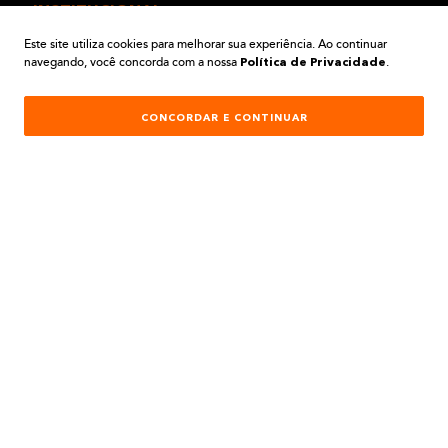
INSTITUCIONAL
Este site utiliza cookies para melhorar sua experiência. Ao continuar
navegando, você concorda com a nossa
.
AJUDA E SUPORTE
Política de Privacidade
ATENDIMENTO
CONCORDAR E CONTINUAR
REDES SOCIAIS
Formas de Pagamento:
Desenvolvimento e Tecnologia