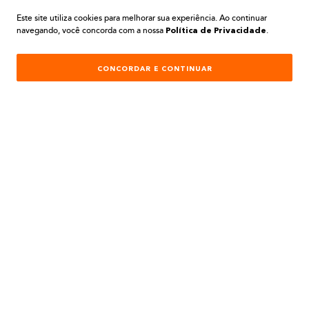
Este site utiliza cookies para melhorar sua experiência. Ao continuar
navegando, você concorda com a nossa
.
AJUDA E SUPORTE
Política de Privacidade
ATENDIMENTO
CONCORDAR E CONTINUAR
REDES SOCIAIS
Formas de Pagamento:
Desenvolvimento e Tecnologia