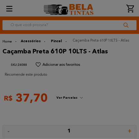
O que você procura?
Caçamba Preta 610P 10LTS - Atlas
Acessórios
Pincel
Caçamba Preta 610P 10LTS - Atlas
:
24088
Recomende este produto
37
,
70
R$
Ver Parcelas
-
+
1