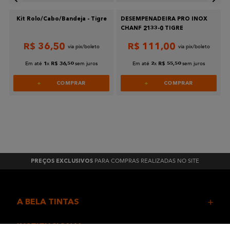
Kit Rolo/Cabo/Bandeja - Tigre
DESEMPENADEIRA PRO INOX
CHANF 2133-0 TIGRE
R$
36
,
50
R$
111
,
00
Em até
x
sem juros
Em até
x
sem juros
1
R$
36
,
50
2
R$
55
,
50
COMPRAR
COMPRAR
PARA COMPRAS REALIZADAS NO SITE
PREÇOS EXCLUSIVOS
A BELA TINTAS
INSTITUCIONAL