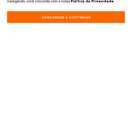
navegando, você concorda com a nossa
.
AJUDA E SUPORTE
Política de Privacidade
ATENDIMENTO
CONCORDAR E CONTINUAR
REDES SOCIAIS
Formas de Pagamento:
Desenvolvimento e Tecnologia