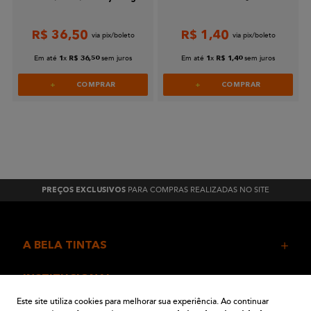
R$
36
,
50
R$
1
,
40
Em até
x
sem juros
Em até
x
sem juros
1
R$
36
,
50
1
R$
1
,
40
COMPRAR
COMPRAR
PARA COMPRAS REALIZADAS NO SITE
PREÇOS EXCLUSIVOS
A BELA TINTAS
INSTITUCIONAL
Este site utiliza cookies para melhorar sua experiência. Ao continuar