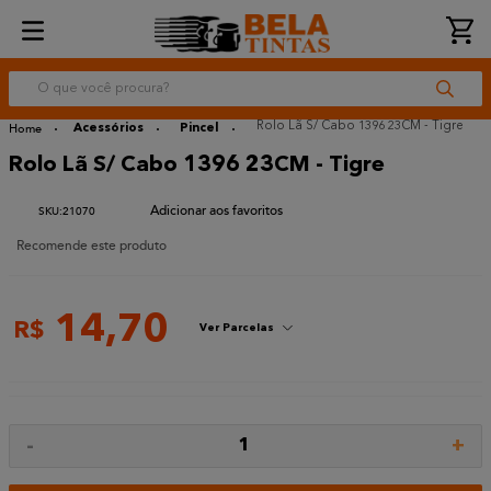
O que você procura?
Rolo Lã S/ Cabo 1396 23CM - Tigre
Acessórios
Pincel
Rolo Lã S/ Cabo 1396 23CM - Tigre
:
21070
Recomende este produto
14
,
70
R$
Ver Parcelas
-
+
1