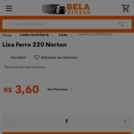
O que você procura?
Lixa Ferro 220 Norton
Linha Imobiliaria
Lixas
Lixa Ferro 220 Norton
:
20860
Recomende este produto
3
,
60
R$
Ver Parcelas
-
+
1