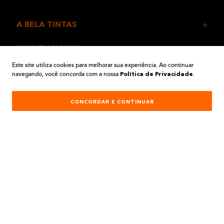
A BELA TINTAS
INSTITUCIONAL
Este site utiliza cookies para melhorar sua experiência. Ao continuar
navegando, você concorda com a nossa
.
AJUDA E SUPORTE
Política de Privacidade
ATENDIMENTO
CONCORDAR E CONTINUAR
REDES SOCIAIS
Formas de Pagamento: