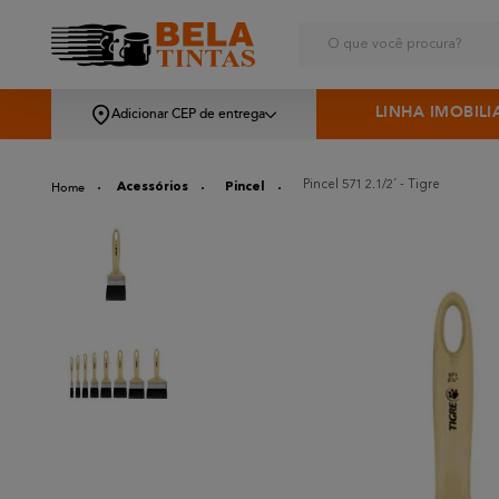
O que você procura?
LINHA IMOBILI
Adicionar CEP de entrega
Pincel 571 2.1/2´ - Tigre
Acessórios
Pincel