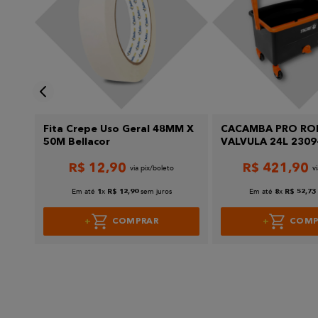
Enviar avaliação
Fita Crepe Uso Geral 48MM X
CACAMBA PRO RO
50M Bellacor
VALVULA 24L 2309
R$
12
,
90
R$
421
,
90
Em até
x
sem juros
Em até
x
1
R$
12
,
90
8
R$
52
,
73
COMPRAR
COMP