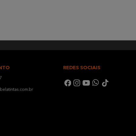
NTO
REDES SOCIAIS
7
elatintas.com.br