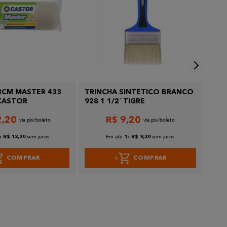
3CM MASTER 433
TRINCHA SINTETICO BRANCO
Pinc
CASTOR
928 1 1/2´ TIGRE
Tig
2
,
20
R$
9
,
20
x
sem juros
Em até
x
sem juros
R$
12
,
20
1
R$
9
,
20
COMPRAR
COMPRAR