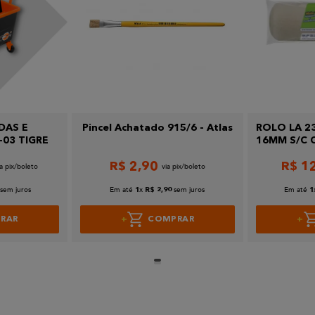
DAS E
Pincel Achatado 915/6 - Atlas
ROLO LA 2
-03 TIGRE
16MM S/C 
R$
2
,
90
R$
1
sem juros
Em até
x
sem juros
Em até
1
R$
2
,
90
1
RAR
COMPRAR