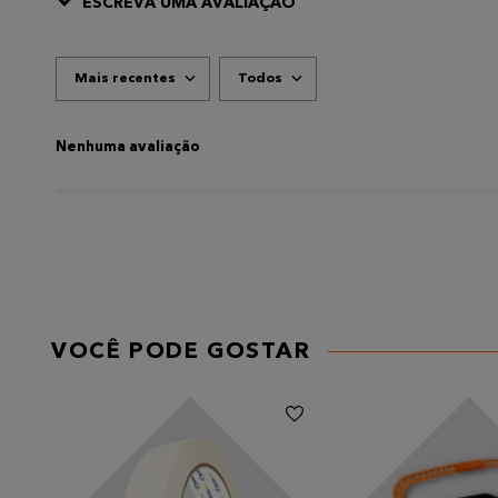
ESCREVA UMA AVALIAÇÃO
Mais recentes
Todos
ADICIONAR AVALIAÇÃO
Título
Nenhuma avaliação
AVALIE O PRODUTO DE 1 A 5 ESTRELAS
★
★
★
★
★
Seu nome
VOCÊ PODE GOSTAR
Endereço de email
Escreva uma avaliação