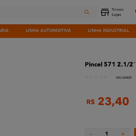
ARIA
LINHA AUTOMOTIVA
LINHA INDUSTRIAL
Pincel 571 2.1/2´ 
☆
☆
☆
☆
☆
:
20825
23
,
40
R$
-
+
1