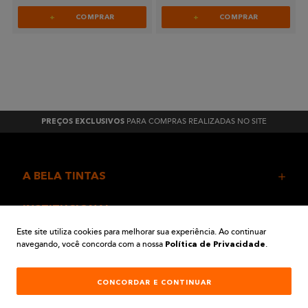
COMPRAR
COMPRAR
PARA COMPRAS REALIZADAS NO SITE
PREÇOS EXCLUSIVOS
A BELA TINTAS
INSTITUCIONAL
Este site utiliza cookies para melhorar sua experiência. Ao continuar
navegando, você concorda com a nossa
.
AJUDA E SUPORTE
Política de Privacidade
ATENDIMENTO
CONCORDAR E CONTINUAR