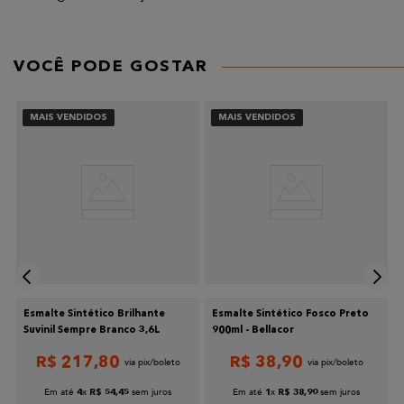
VOCÊ PODE GOSTAR
MAIS VENDIDOS
MAIS VENDIDOS
Esmalte Sintético Brilhante
Esmalte Sintético Fosco Preto
o
Suvinil Sempre Branco 3,6L
900ml - Bellacor
R$
217
,
80
R$
38
,
90
Em até
x
sem juros
Em até
x
sem juros
4
R$
54
,
45
1
R$
38
,
90