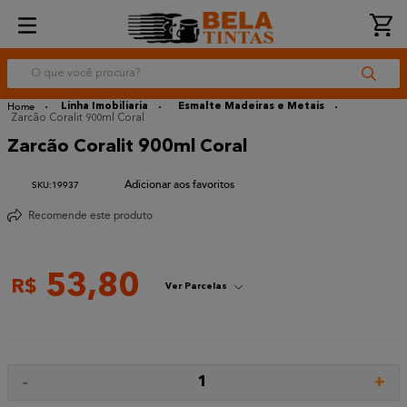
O que você procura?
Linha Imobiliaria
Esmalte Madeiras e Metais
Zarcão Coralit 900ml Coral
Zarcão Coralit 900ml Coral
:
19937
Recomende este produto
53
,
80
R$
Ver Parcelas
-
+
1