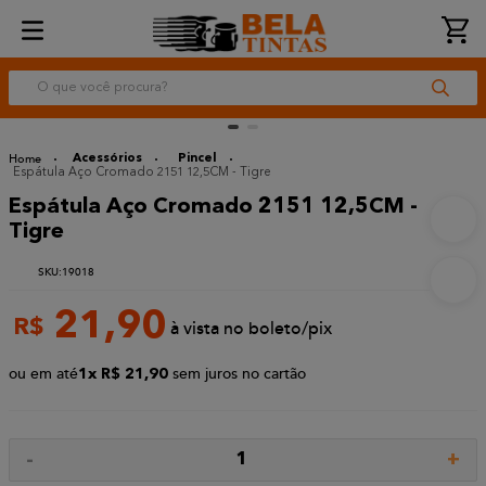
O que você procura?
Acessórios
Pincel
Espátula Aço Cromado 2151 12,5CM - Tigre
Espátula Aço Cromado 2151 12,5CM -
Tigre
:
19018
21
,
90
R$
à vista no boleto/pix
ou em até
sem juros no cartão
1
R$
21
,
90
-
+
1