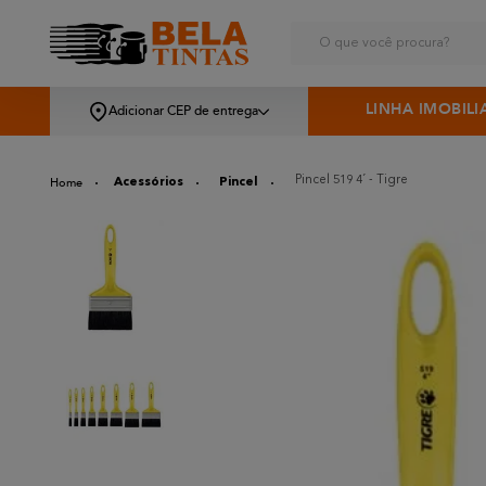
O que você procura?
LINHA IMOBILI
Adicionar CEP de entrega
Pincel 519 4´ - Tigre
Acessórios
Pincel