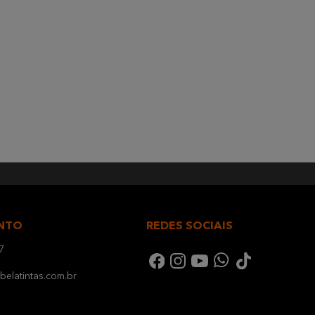
NTO
REDES SOCIAIS
7
elatintas.com.br