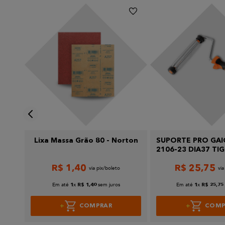
Escreva uma avaliação
Enviar avaliação
Lixa Massa Grão 80 - Norton
SUPORTE PRO GAI
2106-23 DIA37 TI
R$
1
,
40
R$
25
,
75
Em até
x
sem juros
Em até
x
1
R$
1
,
40
1
R$
25
,
75
COMPRAR
COMP