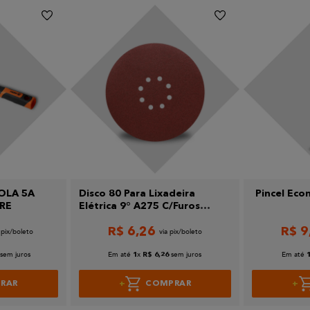
OLA 5A
Disco 80 Para Lixadeira
Pincel Econ
GRE
Elétrica 9° A275 C/Furos
Norton
R$
6
,
26
R$
9
sem juros
Em até
x
sem juros
Em até
1
R$
6
,
26
RAR
COMPRAR