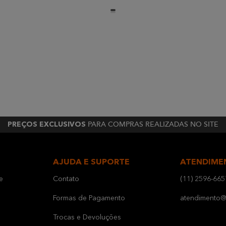
PARA COMPRAS REALIZADAS NO SITE
PREÇOS EXCLUSIVOS
AJUDA E SUPORTE
ATENDIME
e
Contato
(11) 2596-665
Formas de Pagamento
atendimento@b
Trocas e Devoluções