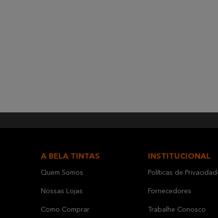
A BELA TINTAS
INSTITUCIONAL
Quem Somos
Políticas de Privacidad
Nossas Lojas
Fornecedores
Como Comprar
Trabalhe Conosco