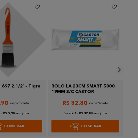
 697 2.1/2´ - Tigre
ROLO LA 23CM SMART 5000
Rol
19MM S/C CASTOR
Atla
,
90
R$
32
,
80
x
sem juros
Em até
x
sem juros
1
R$
9
,
90
1
R$
32
,
80
COMPRAR
COMPRAR