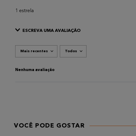
1 estrela
ESCREVA UMA AVALIAÇÃO
Mais recentes
Todos
ADICIONAR AVALIAÇÃO
Título
Nenhuma avaliação
AVALIE O PRODUTO DE 1 A 5 ESTRELAS
★
★
★
★
★
Seu nome
VOCÊ PODE GOSTAR
Endereço de email