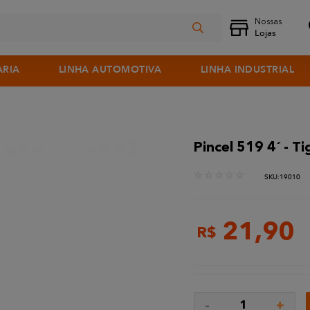
ARIA
LINHA AUTOMOTIVA
LINHA INDUSTRIAL
Pincel 519 4´ - Ti
☆
☆
☆
☆
☆
:
19010
21
,
90
R$
-
+
1