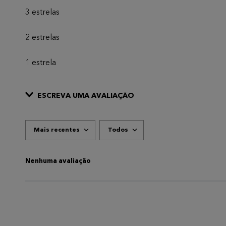
3 estrelas
2 estrelas
1 estrela
ESCREVA UMA AVALIAÇÃO
Mais recentes
Todos
ADICIONAR AVALIAÇÃO
Título
Nenhuma avaliação
AVALIE O PRODUTO DE 1 A 5 ESTRELAS
★
★
★
★
★
Seu nome