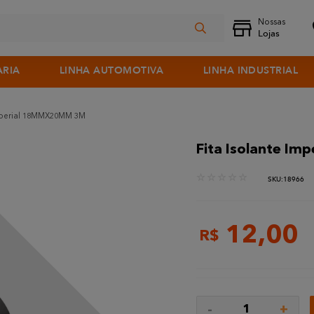
ARIA
LINHA AUTOMOTIVA
LINHA INDUSTRIAL
Imperial 18MMX20MM 3M
Fita Isolante I
☆
☆
☆
☆
☆
:
18966
12
,
00
R$
-
+
1