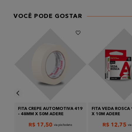
VOCÊ PODE GOSTAR
Endereço de email
Escreva uma avaliação
Enviar avaliação
5S -
FITA CREPE AUTOMOTIVA 419
FITA VEDA ROSCA 
- 48MM X 50M ADERE
X 10M ADERE
R$
17
,
50
R$
12
,
75