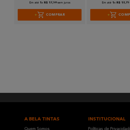
Em até
x
sem juros
Em até
x
1
R$
17
,
50
1
R$
12
,
75
COMPRAR
COMP
A BELA TINTAS
INSTITUCIONAL
Quem Somos
Políticas de Privacidad