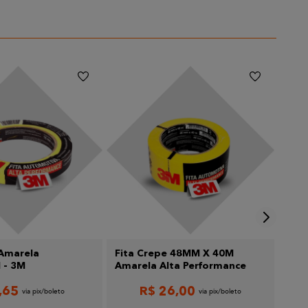
 Amarela
Fita Crepe 48MM X 40M
Fit
- 3M
Amarela Alta Performance
- 3
,
65
R$
26
,
00