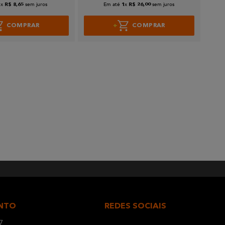
x
sem juros
Em até
x
sem juros
1
R$
8
,
65
1
R$
26
,
00
COMPRAR
COMPRAR
NTO
REDES SOCIAIS
7