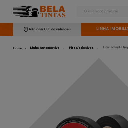
O que você procura?
LINHA IMOBILI
Adicionar CEP de entrega
Fita Isolante 
Linha Automotiva
Fitas/adesivos