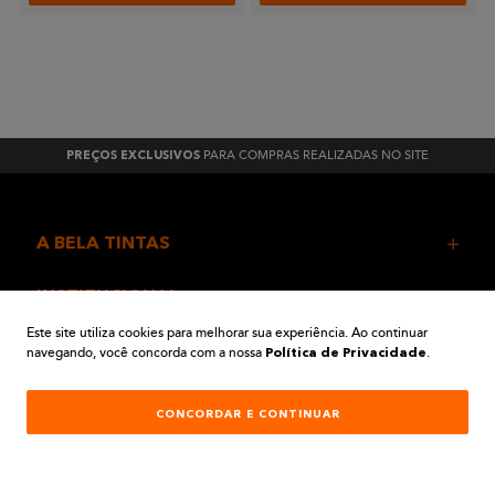
PARA COMPRAS REALIZADAS NO SITE
PREÇOS EXCLUSIVOS
A BELA TINTAS
INSTITUCIONAL
Este site utiliza cookies para melhorar sua experiência. Ao continuar
navegando, você concorda com a nossa
.
AJUDA E SUPORTE
Política de Privacidade
ATENDIMENTO
CONCORDAR E CONTINUAR
REDES SOCIAIS