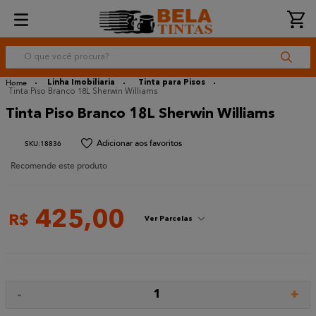
O que você procura?
Linha Imobiliaria
Tinta para Pisos
Tinta Piso Branco 18L Sherwin Williams
Tinta Piso Branco 18L Sherwin Williams
:
18836
Recomende este produto
425
,
00
R$
Ver Parcelas
-
+
1