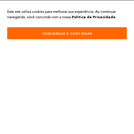
A BELA TINTAS
Este site utiliza cookies para melhorar sua experiência. Ao continuar
navegando, você concorda com a nossa
.
Política de Privacidade
INSTITUCIONAL
AJUDA E SUPORTE
CONCORDAR E CONTINUAR
ATENDIMENTO
REDES SOCIAIS
Formas de Pagamento: