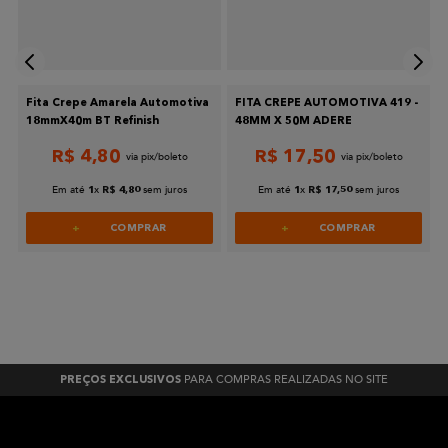
Fita Crepe Amarela Automotiva
FITA CREPE AUTOMOTIVA 419 -
18mmX40m BT Refinish
48MM X 50M ADERE
R$
4
,
80
R$
17
,
50
Em até
x
sem juros
Em até
x
sem juros
1
R$
4
,
80
1
R$
17
,
50
COMPRAR
COMPRAR
PARA COMPRAS REALIZADAS NO SITE
PREÇOS EXCLUSIVOS