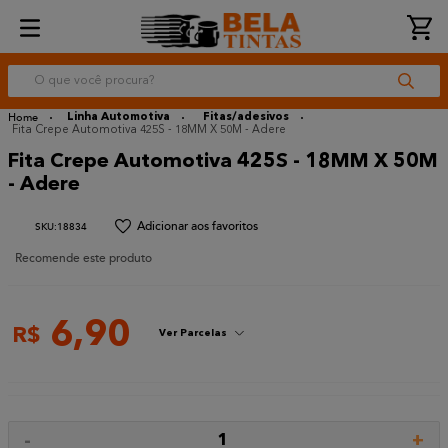
O que você procura?
Linha Automotiva
Fitas/adesivos
Fita Crepe Automotiva 425S - 18MM X 50M - Adere
Fita Crepe Automotiva 425S - 18MM X 50M
- Adere
:
18834
Recomende este produto
6
,
90
R$
Ver Parcelas
-
+
1