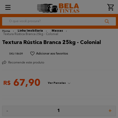
O que você procura?
Linha Imobiliaria
Massas
Textura Rústica Branca 25kg - Colonial
Textura Rústica Branca 25kg - Colonial
:
18639
Recomende este produto
67
,
90
R$
Ver Parcelas
-
+
1