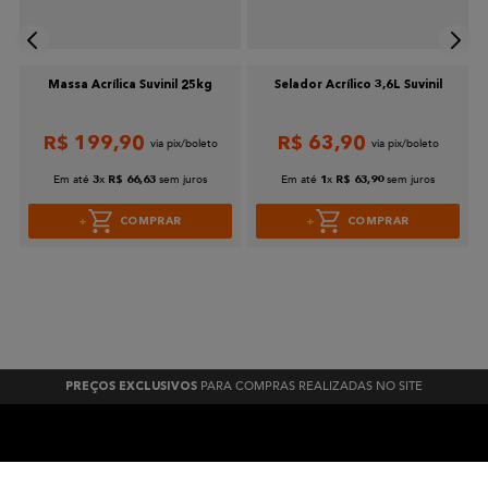
Massa Acrílica Suvinil 25kg
Selador Acrílico 3,6L Suvinil
.
R$
199
,
90
R$
63
,
90
Em até
x
sem juros
Em até
x
sem juros
3
R$
66
,
63
1
R$
63
,
90
COMPRAR
COMPRAR
PARA COMPRAS REALIZADAS NO SITE
PREÇOS EXCLUSIVOS
A BELA TINTAS