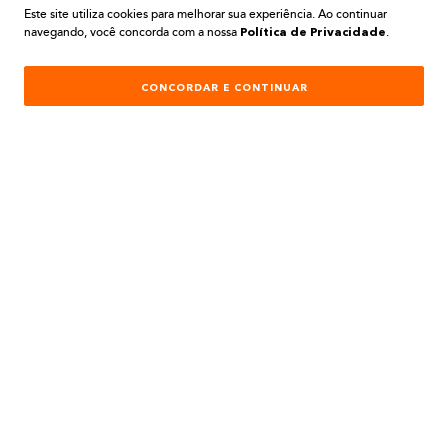
Este site utiliza cookies para melhorar sua experiência. Ao continuar
navegando, você concorda com a nossa
.
Política de Privacidade
INSTITUCIONAL
AJUDA E SUPORTE
CONCORDAR E CONTINUAR
ATENDIMENTO
REDES SOCIAIS
Formas de Pagamento:
Desenvolvimento e Tecnologia