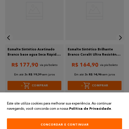
Endereço de email
Escreva uma avaliação
Esmalte Sintético Acetinado
Esmalte Sintético Brilhante
Branco base agua Seca Rápido
Branco Coralit Ultra Resistência
3,6L - Suvinil
3,6L Coral
R$
177
,
90
R$
164
,
90
Enviar avaliação
Em até
x
sem juros
Em até
x
sem juros
3
R$
59
,
30
3
R$
54
,
96
COMPRAR
COMPRAR
Este site utiliza cookies para melhorar sua experiência. Ao continuar
navegando, você concorda com a nossa
.
Política de Privacidade
CONCORDAR E CONTINUAR