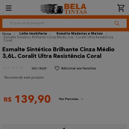
O que você procura?
Linha Imobiliaria
Esmalte Madeiras e Metais
Esmalte Sintético Brilhante Cinza Médio 3,6L. Coralit Ultra Resistência
Coral
Esmalte Sintético Brilhante Cinza Médio
3,6L. Coralit Ultra Resistência Coral
☆
☆
☆
☆
☆
:
18429
Recomende este produto
139
,
90
R$
Ver Parcelas