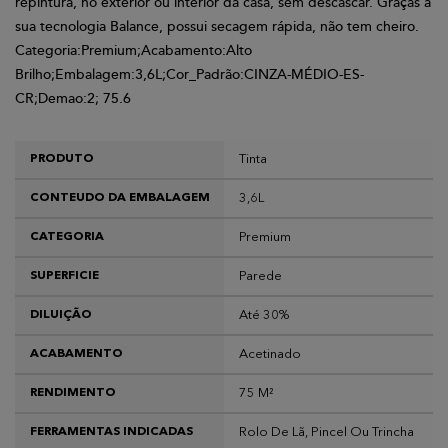
repintura, no exterior ou interior da casa, sem descascar. Graças à
sua tecnologia Balance, possui secagem rápida, não tem cheiro.
Categoria:Premium;Acabamento:Alto
Brilho;Embalagem:3,6L;Cor_Padrão:CINZA-MÉDIO-ES-
CR;Demao:2; 75.6
Tinta
PRODUTO
3,6L
CONTEUDO DA EMBALAGEM
Premium
CATEGORIA
Parede
SUPERFICIE
Até 30%
DILUIÇÃO
Acetinado
ACABAMENTO
75 M²
RENDIMENTO
Rolo De Lã, Pincel Ou Trincha
FERRAMENTAS INDICADAS