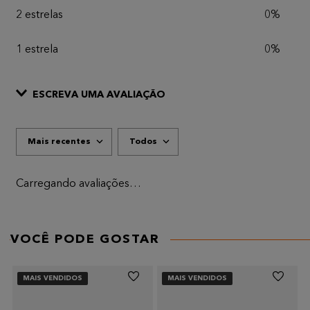
2 estrelas
0%
1 estrela
0%
ESCREVA UMA AVALIAÇÃO
Mais recentes
Todos
ADICIONAR AVALIAÇÃO
Título
Carregando avaliações…
AVALIE O PRODUTO DE 1 A 5 ESTRELAS
★
★
★
★
★
VOCÊ PODE GOSTAR
Seu nome
MAIS VENDIDOS
MAIS VENDIDOS