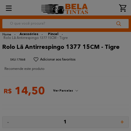
O que você procura?
Acessórios
Pincel
Rolo Lã Antirrespingo 1377 15CM - Tigre
Rolo Lã Antirrespingo 1377 15CM - Tigre
:
17868
Recomende este produto
14
,
50
R$
Ver Parcelas
-
+
1