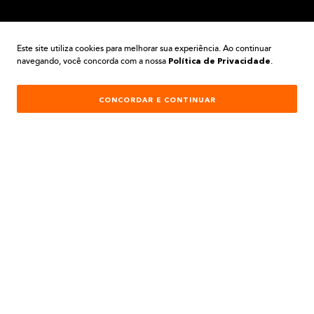
A BELA TINTAS
Este site utiliza cookies para melhorar sua experiência. Ao continuar
navegando, você concorda com a nossa
.
Política de Privacidade
INSTITUCIONAL
CONCORDAR E CONTINUAR
AJUDA E SUPORTE
ATENDIMENTO
REDES SOCIAIS
Formas de Pagamento: