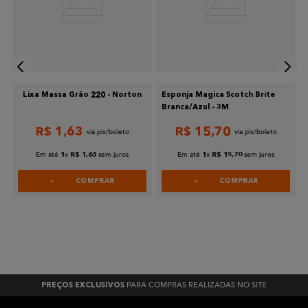
Lixa Massa Grão 220 - Norton
Esponja Magica Scotch Brite
Branca/Azul - 3M
R$
1
,
63
R$
15
,
70
Em até
x
sem juros
Em até
x
sem juros
1
R$
1
,
63
1
R$
15
,
70
COMPRAR
COMPRAR
PARA COMPRAS REALIZADAS NO SITE
PREÇOS EXCLUSIVOS