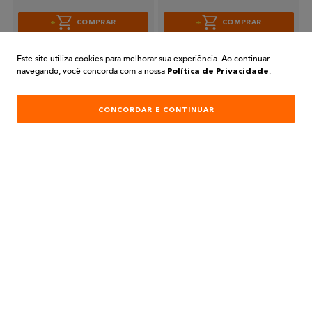
COMPRAR
COMPRAR
Este site utiliza cookies para melhorar sua experiência. Ao continuar
navegando, você concorda com a nossa
.
Política de Privacidade
CONCORDAR E CONTINUAR
PARA COMPRAS REALIZADAS NO SITE
PREÇOS EXCLUSIVOS
A BELA TINTAS
INSTITUCIONAL
AJUDA E SUPORTE
ATENDIMENTO