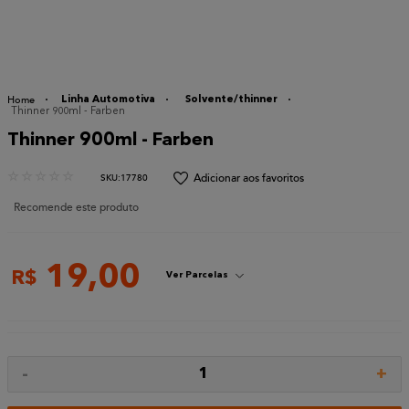
Linha Automotiva
Solvente/thinner
Thinner 900ml - Farben
Thinner 900ml - Farben
☆
☆
☆
☆
☆
:
17780
Recomende este produto
19
,
00
R$
Ver Parcelas
-
+
1