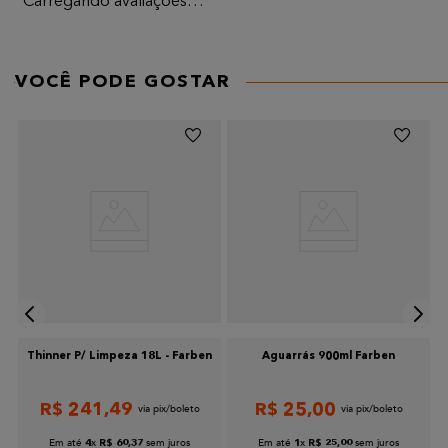
Carregando avaliações…
AVALIE O PRODUTO DE 1 A 5 ESTRELAS
★
★
★
★
★
VOCÊ PODE GOSTAR
Seu nome
Endereço de email
Escreva uma avaliação
Thinner P/ Limpeza 18L - Farben
Aguarrás 900ml Farben
R$
241
,
49
R$
25
,
00
Enviar avaliação
Em até
x
sem juros
Em até
x
sem juros
4
R$
60
,
37
1
R$
25
,
00