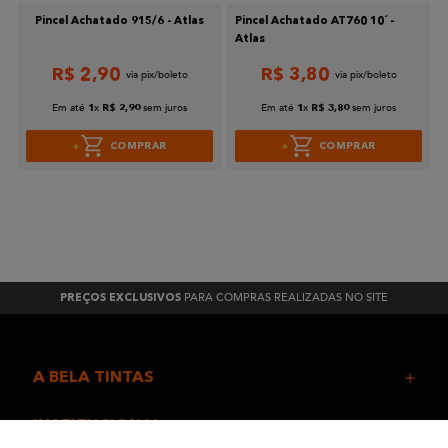
Pincel Achatado 915/6 - Atlas
Pincel Achatado AT760 10´ -
Atlas
R$
2
,
90
R$
3
,
80
Em até
x
sem juros
Em até
x
sem juros
1
R$
2
,
90
1
R$
3
,
80
COMPRAR
COMPRAR
PARA COMPRAS REALIZADAS NO SITE
PREÇOS EXCLUSIVOS
A BELA TINTAS
INSTITUCIONAL