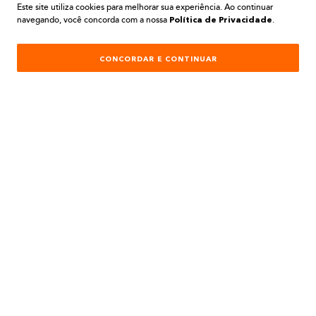
Este site utiliza cookies para melhorar sua experiência. Ao continuar
navegando, você concorda com a nossa
.
AJUDA E SUPORTE
Política de Privacidade
ATENDIMENTO
CONCORDAR E CONTINUAR
REDES SOCIAIS
Formas de Pagamento:
Desenvolvimento e Tecnologia