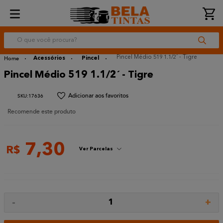
O que você procura?
Pincel Médio 519 1.1/2´ - Tigre
Acessórios
Pincel
Pincel Médio 519 1.1/2´ - Tigre
:
17636
Recomende este produto
7
,
30
R$
Ver Parcelas
-
+
1