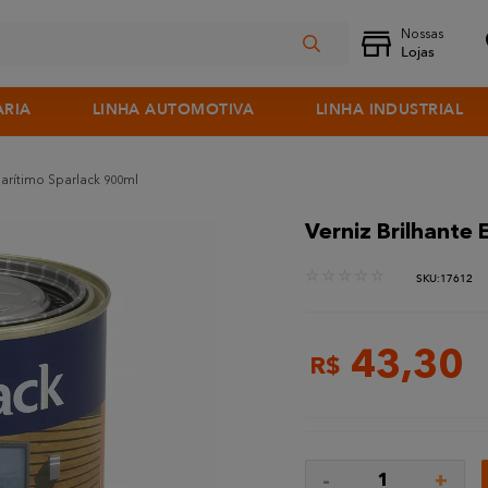
ARIA
LINHA AUTOMOTIVA
LINHA INDUSTRIAL
Marítimo Sparlack 900ml
Verniz Brilhante
☆
☆
☆
☆
☆
:
17612
43
,
30
R$
-
+
1