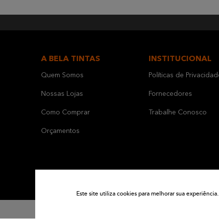
A BELA TINTAS
INSTITUCIONAL
Quem Somos
Políticas de Privacidad
Nossas Lojas
Fornecedores
Como Comprar
Trabalhe Conosco
Orçamentos
Este site utiliza cookies para melhorar sua experiênc