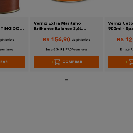
Verniz Extra Marítimo
Verniz Ceto
 TINGIDOR
Brilhante Balance 3,6L
900ml - Spa
Sparlack
R$
156
,
90
R$
12
sem juros
Em até
x
sem juros
Em até
3
R$
52
,
30
2
RAR
COMPRAR