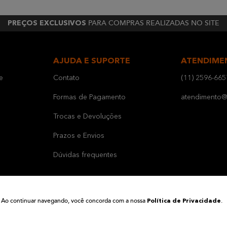
PARA COMPRAS REALIZADAS NO SITE
PREÇOS EXCLUSIVOS
AJUDA E SUPORTE
ATENDIME
e
Contato
(11) 2596-665
Formas de Pagamento
atendimento@b
Trocas e Devoluções
Prazos e Envios
Dúvidas frequentes
ia. Ao continuar navegando, você concorda com a nossa
.
Política de Privacidade