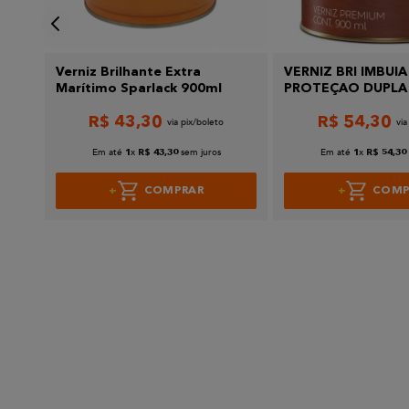
Verniz Brilhante Extra
VERNIZ BRI IMBUIA
ack
Marítimo Sparlack 900ml
PROTEÇAO DUPLA
0,9L SUVINIL
R$
43
,
30
R$
54
,
30
Em até
x
sem juros
Em até
x
1
R$
43
,
30
1
R$
54
,
30
COMPRAR
COMP