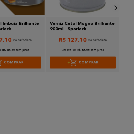
l Imbuia Brilhante
Verniz Cetol Mogno Brilhante
Vern
rlack
900ml - Sparlack
3,6L
7
,
10
R$
127
,
10
x
sem juros
Em até
x
sem juros
R$
63
,
55
2
R$
63
,
55
COMPRAR
COMPRAR