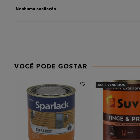
Título
Nenhuma avaliação
AVALIE O PRODUTO DE 1 A 5 ESTRELAS
★
★
★
★
★
Seu nome
VOCÊ PODE GOSTAR
Endereço de email
MAIS VENDIDOS
Escreva uma avaliação
Enviar avaliação