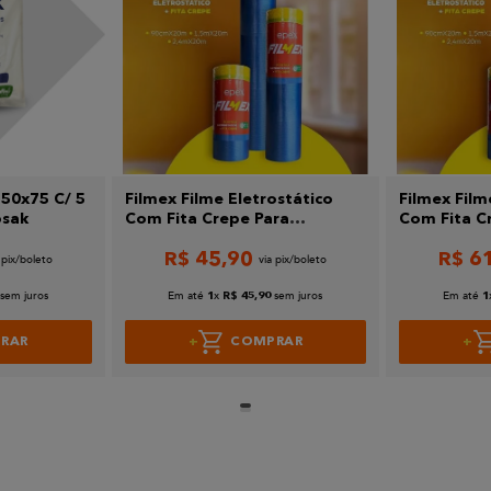
 50x75 C/ 5
Filmex Filme Eletrostático
Filmex Film
osak
Com Fita Crepe Para
Com Fita C
Mascaramento 0,9MX20M
Mascarame
R$
45
,
90
R$
6
sem juros
Em até
x
sem juros
Em até
1
R$
45
,
90
1
RAR
COMPRAR