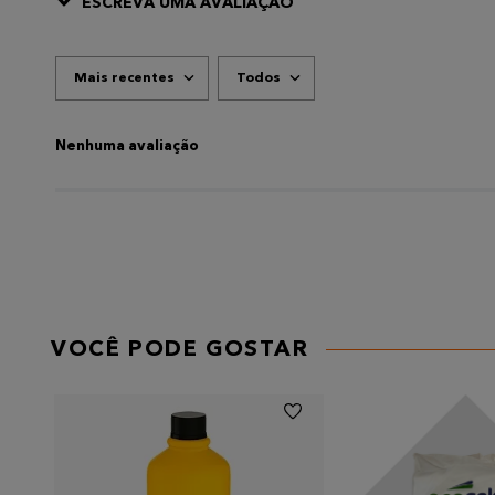
ESCREVA UMA AVALIAÇÃO
Mais recentes
Todos
ADICIONAR AVALIAÇÃO
Título
Nenhuma avaliação
AVALIE O PRODUTO DE 1 A 5 ESTRELAS
★
★
★
★
★
Seu nome
VOCÊ PODE GOSTAR
Endereço de email
Escreva uma avaliação