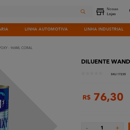
ARIA
LINHA AUTOMOTIVA
LINHA INDUSTRIAL
OXY - 900ML CORAL
DILUENTE WAND
☆
☆
☆
☆
☆
:
17235
76
,
30
R$
-
+
1