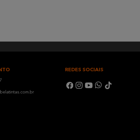
NTO
REDES SOCIAIS
7
elatintas.com.br