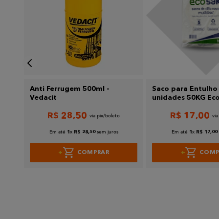
Enviar avaliação
cit
Anti Ferrugem 500ml -
Saco para Entulho
Vedacit
unidades 50KG Ec
R$
28
,
50
R$
17
,
00
Em até
x
sem juros
Em até
x
1
R$
28
,
50
1
R$
17
,
00
COMPRAR
COMP